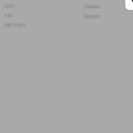
X50+
Лизинг
X70
Кредит
X80 PHEV