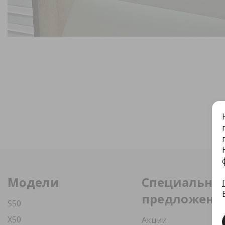
Модели
Специальны
предложени
S50
X50
Акции