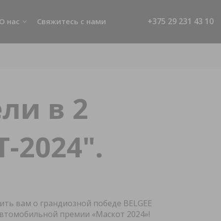
+375 29 231 43 10
О нас
Свяжитесь с нами
Новости
О дилерских центрах
О BELGEE
ли в 2
мма
-2024".
нальных
ьзователя
ить вам о грандиозной победе BELGEE
шении
автомобильной премии «Маскот 2024»!
нальных данных