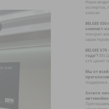
Наши модел
экспертов, 
Политика в отнош
классах.
Электронная кни
BELGEE Атлант-М
BELGEE S50
Независимости
компакт-кл
покорил жю
Электронная кни
характером
BELGEE Атлант-М
Шаранговича
BELGEE X70
Электронная кни
года"!
BELG
BELGEE Атлант-М
кто ценит п
Машиностроител
Выездной тест-д
Мы от всей
проголосов
Помощь на дорог
поддержка –
Личный кабинет
Хотите ли
автомобил
Приглашаем 