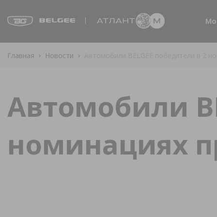
Мо
Главная
Новости
Автомобили BELGEE победители в 2 но
Автомобили BE
номинациях п