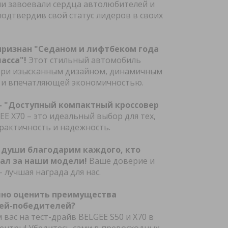
и завоевали сердца автолюбителей и
подтвердив свой статус лидеров в своих
ении cookie
га отзывов
 на
 признан "Седаном и лифтбеком года
асса"!
Этот стильный автомобиль
ри изысканным дизайном, динамичным
га отзывов
 и впечатляющей экономичностью.
 на
 – "Доступный компактный кроссовер
га отзывов
EE X70 – это идеальный выбор для тех,
 на
рактичность и надежность.
ей
райв
 души благодарим каждого, кто
ал за наши модели!
Ваше доверие и
ах
 лучшая награда для нас.
чно оценить преимущества
ей-победителей?
вас на тест-драйв BELGEE S50 и X70 в