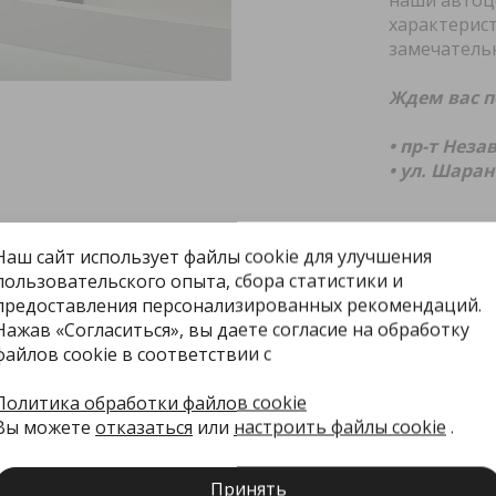
наши автоц
характерист
замечатель
Ждем вас п
• пр-т Нез
• ул. Шара
Наш сайт использует файлы cookie для улучшения
пользовательского опыта, сбора статистики и
предоставления персонализированных рекомендаций.
Нажав «Согласиться», вы даете согласие на обработку
файлов cookie в соответствии с
е
Клиентам
О нас
Политика обработки файлов cookie
Вы можете
отказаться
или
настроить файлы cookie
.
я
Авто в наличии
Новости
Сервис
О дилерск
Принять