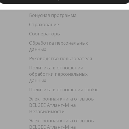
Trade-in
О BELGEE
Бонусная программа
Страхование
Сооператоры
Обработка персональных
данных
Руководство пользователя
Политика в отношении
обработки персональных
данных
Политика в отношении cookie
Электронная книга отзывов
BELGEE Атлант-М на
Независимости
Электронная книга отзывов
BELGEE Атлант-М на