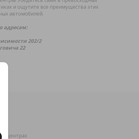
ентры! Убедитесь сами в превосходных
иках и ощутите все преимущества этих
ных автомобилей.
о адресам:
ависимости 202/2
нговича 22
их центрах